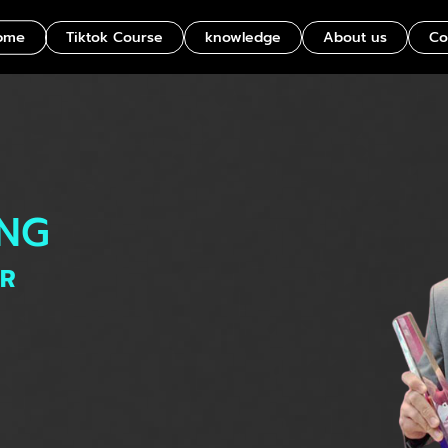
ome
Tiktok Course
knowledge
About us
Co
ING
ER