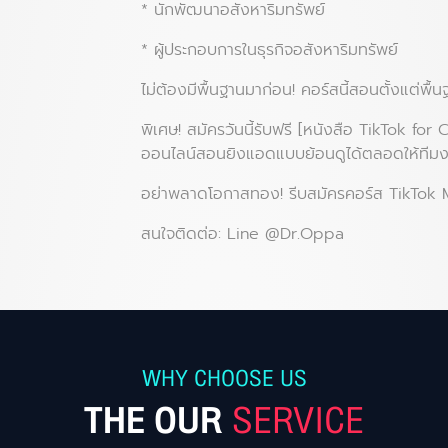
* นักพัฒนาอสังหาริมทรัพย์
* ผู้ประกอบการในธุรกิจอสังหาริมทรัพย์
ไม่ต้องมีพื้นฐานมาก่อน! คอร์สนี้สอนตั้งแต่พื้
พิเศษ! สมัครวันนี้รับฟรี [หนังสือ TikTok fo
ออนไลน์สอนยิงแอดแบบย้อนดูได้ตลอดให้ทีม
อย่าพลาดโอกาสทอง! รีบสมัครคอร์ส TikTo
สนใจติดต่อ: Line @Dr.Oppa
WHY CHOOSE US
THE OUR
SERVICE