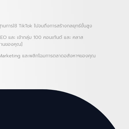
นฐานการใช้ TikTok ไปจนถึงการสร้างกลยุทธ์ขั้นสูง
r CEO และ เข้ากลุ่ม 100 คอนเท้นต์ และ คลาส
งานของคุณ]
k Marketing และพลิกโฉมการตลาดอสังหาฯของคุณ